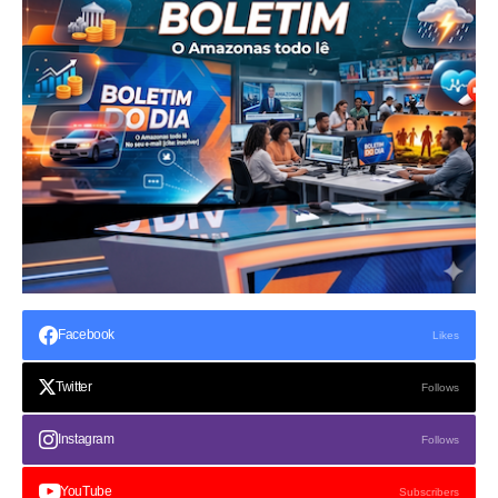
Facebook
Likes
Twitter
Follows
Instagram
Follows
YouTube
Subscribers