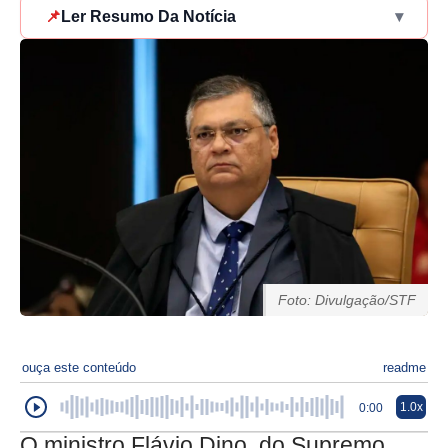
📌
Ler Resumo Da Notícia
▾
Foto: Divulgação/STF
ouça este conteúdo
readme
1.0x
0:00
O ministro Flávio Dino, do Supremo