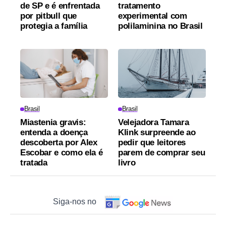
de SP e é enfrentada
tratamento
por pitbull que
experimental com
protegia a família
polilaminina no Brasil
Brasil
Brasil
Miastenia gravis:
Velejadora Tamara
entenda a doença
Klink surpreende ao
descoberta por Alex
pedir que leitores
Escobar e como ela é
parem de comprar seu
tratada
livro
Siga-nos no