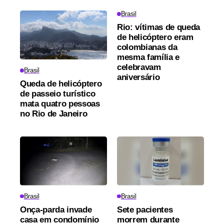
Brasil
Rio: vítimas de queda
de helicóptero eram
colombianas da
mesma família e
celebravam
Brasil
aniversário
Queda de helicóptero
de passeio turístico
mata quatro pessoas
no Rio de Janeiro
Brasil
Brasil
Onça-parda invade
Sete pacientes
casa em condomínio
morrem durante