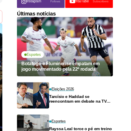
Instagram
YouTube
Follows
Subscribers
Últimas notícias
Esportes
Botafogo e Fluminense empatam em
jogo movimentado pela 22ª rodada
Eleições 2026
Tarcísio e Haddad se
reencontram em debate na TV
neste domingo
Esportes
Rayssa Leal torce o pé em treino