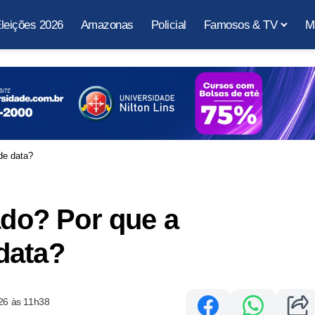
leições 2026
Amazonas
Policial
Famosos & TV
M
de data?
ado? Por que a
data?
26 às 11h38