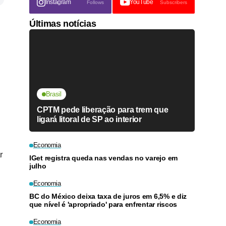
Instagram
YouTube
Follows
Subscribers
Últimas notícias
Brasil
CPTM pede liberação para trem que
ligará litoral de SP ao interior
Economia
r
IGet registra queda nas vendas no varejo em
julho
Economia
BC do México deixa taxa de juros em 6,5% e diz
que nível é 'apropriado' para enfrentar riscos
Economia