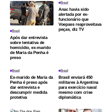
Brasil
Anac havia sido
alertada por ex-
funcionário que
Voepass reaproveitava
peças, diz TV
Brasil
Após dar entrevista
sobre tentativa de
homicídio, ex-marido
de Maria da Penha é
preso
Brasil
Brasil
Ex-marido de Maria da
Brasil enviará 450
Penha é preso após
militares à Argentina
dar entrevista e
para exercício naval
descumprir medida
mesmo com crise
protetiva
diplomática