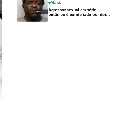
Mundo
Agressor sexual em série
britânico é condenado por dois
assassinatos; caso levanta
questões sobre ação policial