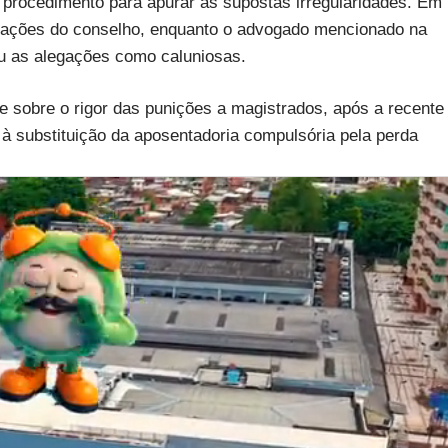
m procedimento para apurar as supostas irregularidades. Em
dações do conselho, enquanto o advogado mencionado na
ou as alegações como caluniosas.
sobre o rigor das punições a magistrados, após a recente
l à substituição da aposentadoria compulsória pela perda