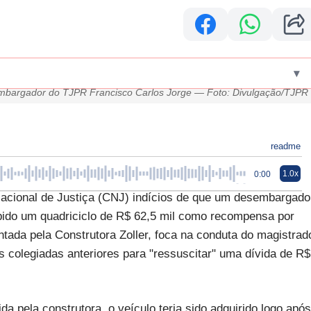
▾
bargador do TJPR Francisco Carlos Jorge — Foto: Divulgação/TJPR
readme
1.0x
0:00
acional de Justiça (CNJ) indícios de que um desembargado
ebido um quadriciclo de R$ 62,5 mil como recompensa por
ntada pela Construtora Zoller, foca na conduta do magistrad
es colegiadas anteriores para "ressuscitar" uma dívida de R$
a pela construtora, o veículo teria sido adquirido logo após