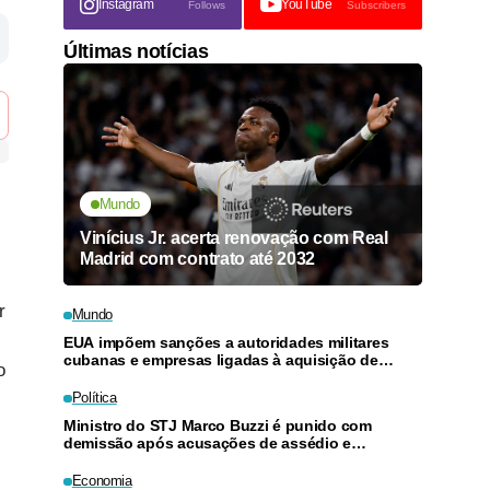
Instagram
YouTube
Follows
Subscribers
Últimas notícias
Mundo
Vinícius Jr. acerta renovação com Real
Madrid com contrato até 2032
r
Mundo
EUA impõem sanções a autoridades militares
cubanas e empresas ligadas à aquisição de
o
armas
Política
Ministro do STJ Marco Buzzi é punido com
demissão após acusações de assédio e
importunação sexual
Economia