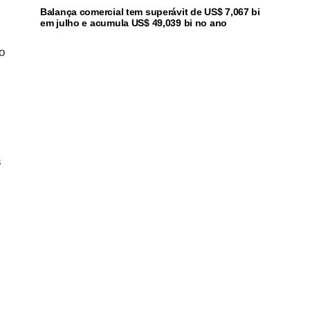
Balança comercial tem superávit de US$ 7,067 bi
em julho e acumula US$ 49,039 bi no ano
o
s