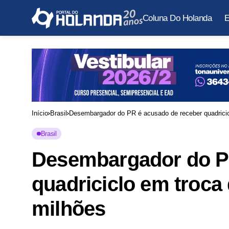
Coluna Do Holanda
E
Início
Brasil
Desembargador do PR é acusado de receber quadricic
Brasil
Desembargador do P
quadriciclo em troca
milhões