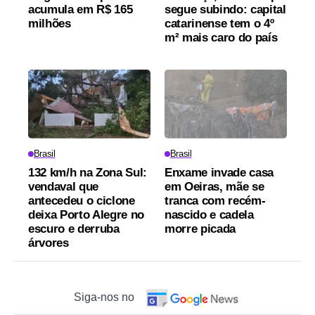
acumula em R$ 165
segue subindo: capital
milhões
catarinense tem o 4º
m² mais caro do país
Brasil
Brasil
132 km/h na Zona Sul:
Enxame invade casa
vendaval que
em Oeiras, mãe se
antecedeu o ciclone
tranca com recém-
deixa Porto Alegre no
nascido e cadela
escuro e derruba
morre picada
árvores
Siga-nos no