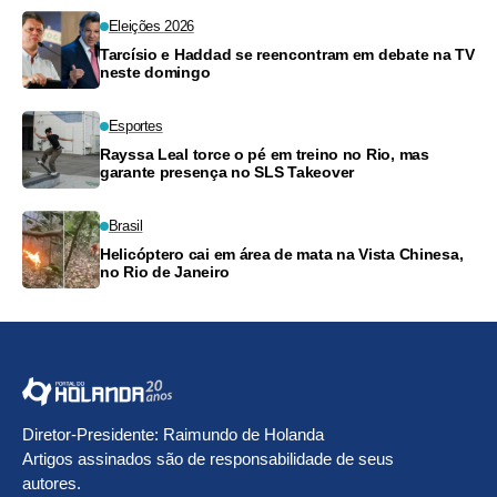
Eleições 2026
Tarcísio e Haddad se reencontram em debate na TV
neste domingo
Esportes
Rayssa Leal torce o pé em treino no Rio, mas
garante presença no SLS Takeover
Brasil
Helicóptero cai em área de mata na Vista Chinesa,
no Rio de Janeiro
Diretor-Presidente: Raimundo de Holanda
Artigos assinados são de responsabilidade de seus
autores.