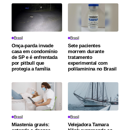
Brasil
Brasil
Onça-parda invade
Sete pacientes
casa em condomínio
morrem durante
de SP e é enfrentada
tratamento
por pitbull que
experimental com
protegia a família
polilaminina no Brasil
Brasil
Brasil
Miastenia gravis:
Velejadora Tamara