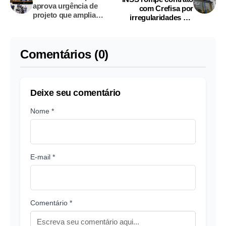
aprova urgência de
com Crefisa por
projeto que amplia
irregularidades em
isenção no Imposto de
empréstimos
Renda
consignados
Comentários (0)
Deixe seu comentário
Nome *
E-mail *
Comentário *