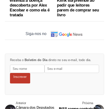
entenda a doença
Klink surpreende ao
descoberta por Alex
pedir que leitores
Escobar e como ela é
parem de comprar seu
tratada
livro
Siga-nos no
Receba o
Boletim do Dia
direto no seu e-mail, todo dia.
Inscrever
Anterior
Próxima
Câmara dos Deputados
INSS rompe contrato