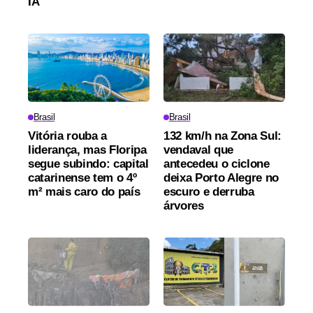
IA
Brasil
Brasil
Vitória rouba a
132 km/h na Zona Sul:
liderança, mas Floripa
vendaval que
segue subindo: capital
antecedeu o ciclone
catarinense tem o 4º
deixa Porto Alegre no
m² mais caro do país
escuro e derruba
árvores