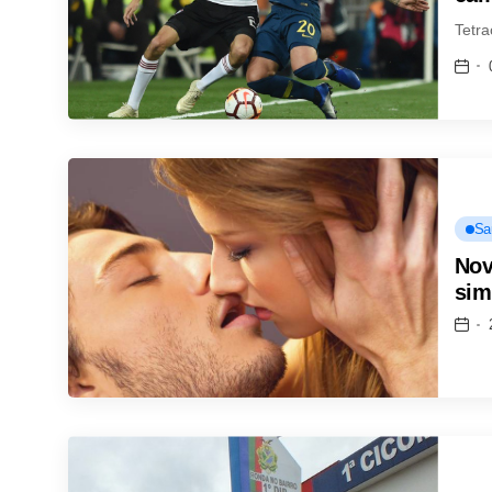
Tetr
Sa
Nov
sim