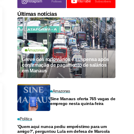
Instagram
YouTube
Follows
Subscribers
Últimas notícias
Amazonas
Greve dos rodoviários é suspensa após
confirmação de pagamento de salários
em Manaus
Amazonas
Sine Manaus oferta 765 vagas de
emprego nesta quinta-feira
Política
'Quem aqui nunca pediu empréstimo para um
amigo?', perguntou Lula em defesa de Marcola