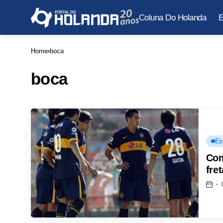
Coluna Do Holanda
E
Home
boca
boca
Es
Com
fre