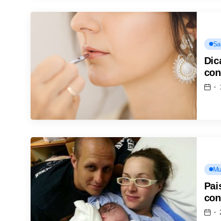
Sa
Dic
con
Mu
Pai
con