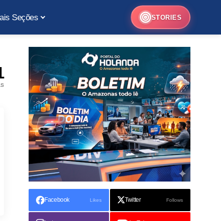
ais Seções
STORIES
1
as
Facebook
Twitter
Likes
Follows