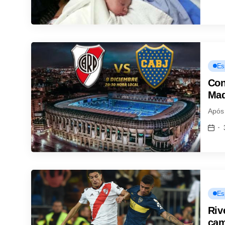
Es
Con
Mad
Após
Es
Riv
cam