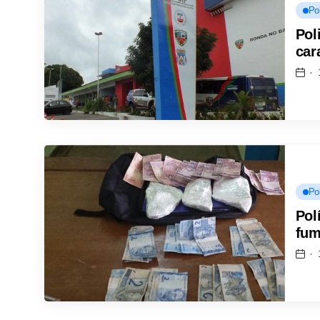
Pol
Pol
car
Pol
Pol
fum