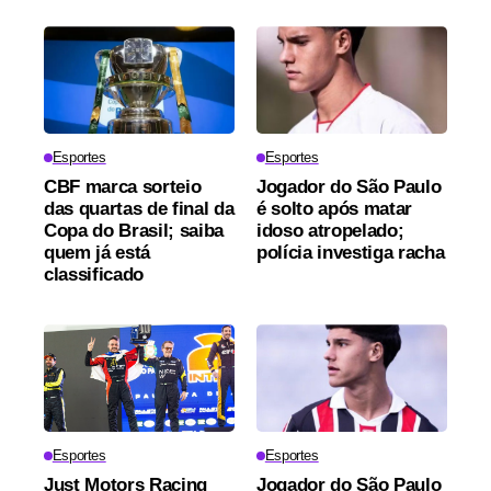
Esportes
Esportes
CBF marca sorteio
Jogador do São Paulo
das quartas de final da
é solto após matar
Copa do Brasil; saiba
idoso atropelado;
quem já está
polícia investiga racha
classificado
Esportes
Esportes
Just Motors Racing
Jogador do São Paulo