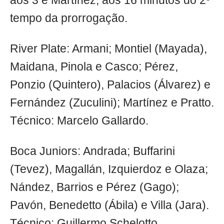
aos 3 e Martínez, aos 16 minutos do 2º
tempo da prorrogação.
River Plate: Armani; Montiel (Mayada),
Maidana, Pinola e Casco; Pérez,
Ponzio (Quintero), Palacios (Álvarez) e
Fernández (Zuculini); Martínez e Pratto.
Técnico: Marcelo Gallardo.
Boca Juniors: Andrada; Buffarini
(Tevez), Magallán, Izquierdoz e Olaza;
Nández, Barrios e Pérez (Gago);
Pavón, Benedetto (Ábila) e Villa (Jara).
Técnico: Guillermo Schelotto.