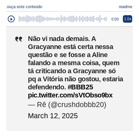
ouça este conteúdo
readme
1.0x
0:00
Não vi nada demais. A
Gracyanne está certa nessa
questão e se fosse a Aline
falando a mesma coisa, quem
tá criticando a Gracyanne só
pq a Vitória não gostou, estaria
defendendo.
#BBB25
pic.twitter.com/sVtObso9bx
— Rê (@crushdobbb20)
March 12, 2025