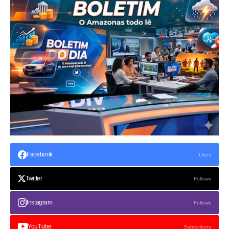
Facebook
Likes
Twitter
Follows
Instagram
Follows
YouTube
Subscribers