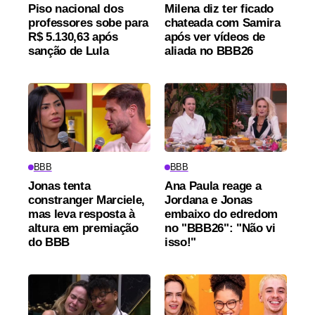
Piso nacional dos
Milena diz ter ficado
professores sobe para
chateada com Samira
R$ 5.130,63 após
após ver vídeos de
sanção de Lula
aliada no BBB26
BBB
BBB
Jonas tenta
Ana Paula reage a
constranger Marciele,
Jordana e Jonas
mas leva resposta à
embaixo do edredom
altura em premiação
no "BBB26": "Não vi
do BBB
isso!"