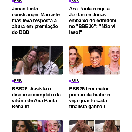
BBB
BBB
Jonas tenta
Ana Paula reage a
constranger Marciele,
Jordana e Jonas
mas leva resposta à
embaixo do edredom
altura em premiação
no "BBB26": "Não vi
do BBB
isso!"
BBB
BBB
BBB26: Assista o
BBB26 tem maior
discurso completo da
prêmio da história;
vitória de Ana Paula
veja quanto cada
Renault
finalista ganhou