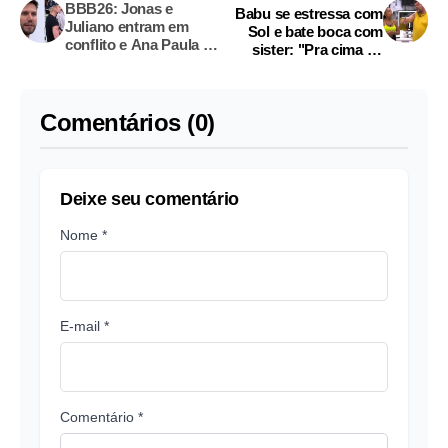
BBB26: Jonas e
Babu se estressa com
Juliano entram em
Sol e bate boca com
conflito e Ana Paula se
sister: "Pra cima de
envolve: "Vai chorar"
mim não!"
Comentários (0)
Deixe seu comentário
Nome *
E-mail *
Comentário *