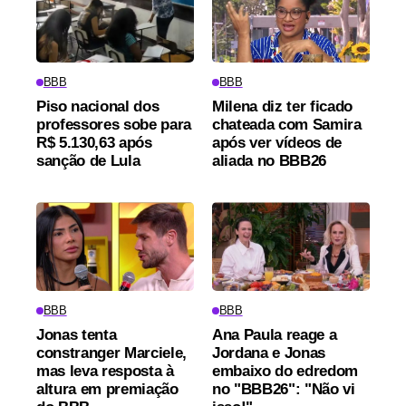
BBB
BBB
Piso nacional dos
Milena diz ter ficado
professores sobe para
chateada com Samira
R$ 5.130,63 após
após ver vídeos de
sanção de Lula
aliada no BBB26
BBB
BBB
Jonas tenta
Ana Paula reage a
constranger Marciele,
Jordana e Jonas
mas leva resposta à
embaixo do edredom
altura em premiação
no "BBB26": "Não vi