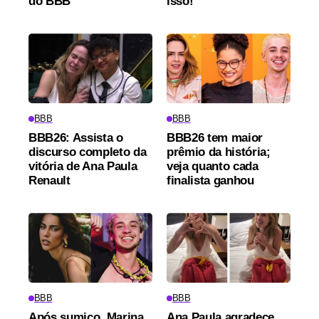
do BBB
isso!"
BBB
BBB
BBB26: Assista o
BBB26 tem maior
discurso completo da
prêmio da história;
vitória de Ana Paula
veja quanto cada
Renault
finalista ganhou
BBB
BBB
Após sumiço, Marina
Ana Paula agradece