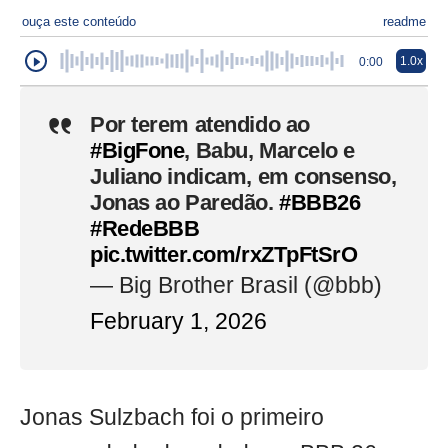
ouça este conteúdo
readme
1.0x
0:00
Por terem atendido ao
#BigFone
, Babu, Marcelo e
Juliano indicam, em consenso,
Jonas ao Paredão.
#BBB26
#RedeBBB
pic.twitter.com/rxZTpFtSrO
— Big Brother Brasil (@bbb)
February 1, 2026
Jonas Sulzbach foi o primeiro