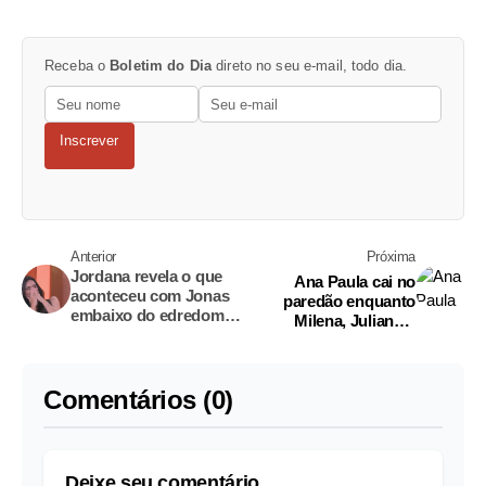
Receba o
Boletim do Dia
direto no seu e-mail, todo dia.
Inscrever
Anterior
Próxima
Jordana revela o que
Ana Paula cai no
aconteceu com Jonas
paredão enquanto
embaixo do edredom
Milena, Juliano e
no BBB26
Boneco disputam vaga
de primeiro finalista no
BBB
Comentários (0)
Deixe seu comentário