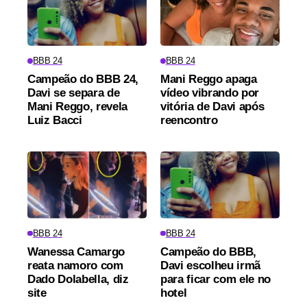
BBB 24
BBB 24
Campeão do BBB 24,
Mani Reggo apaga
Davi se separa de
vídeo vibrando por
Mani Reggo, revela
vitória de Davi após
Luiz Bacci
reencontro
BBB 24
BBB 24
Wanessa Camargo
Campeão do BBB,
reata namoro com
Davi escolheu irmã
Dado Dolabella, diz
para ficar com ele no
site
hotel