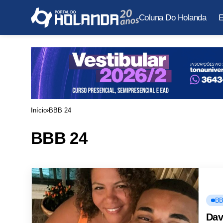
Coluna Do Holanda
E
Início
BBB 24
BBB 24
BB
Dav