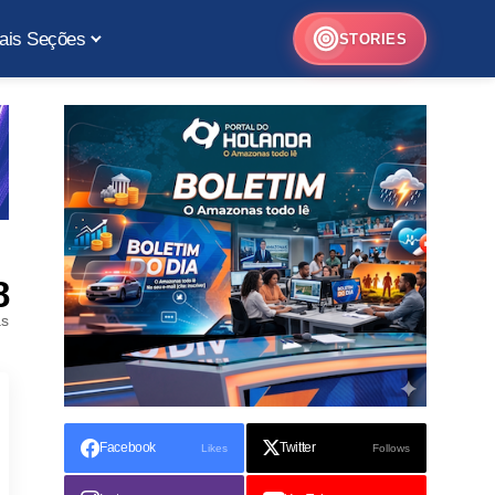
ais Seções
STORIES
8
as
Facebook
Twitter
Likes
Follows