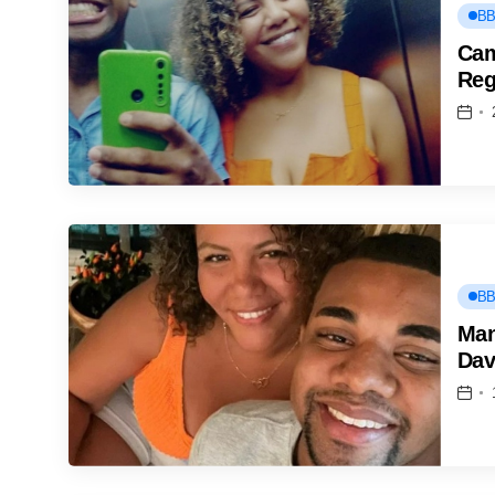
BB
Cam
Reg
BB
Man
Dav