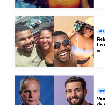
BB
Rel
Leo
BB
Vic
de 