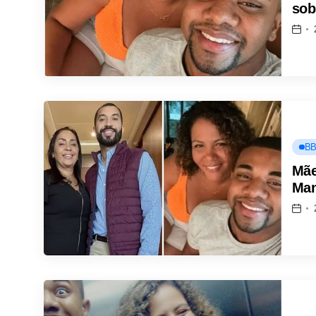
sob
BB
Mãe
Man