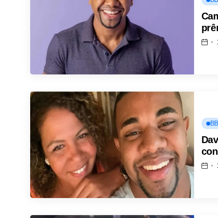
Cam
prê
BB
Dav
con