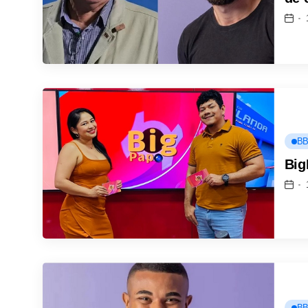
BB
Big
BB