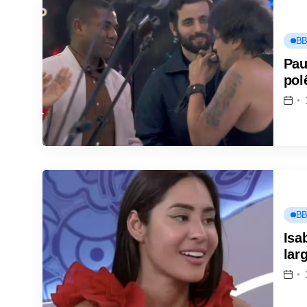
BB
Pau
pol
BB
Isa
lar