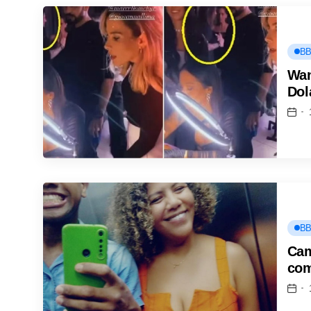
BB
Wan
Dola
BB
Cam
com