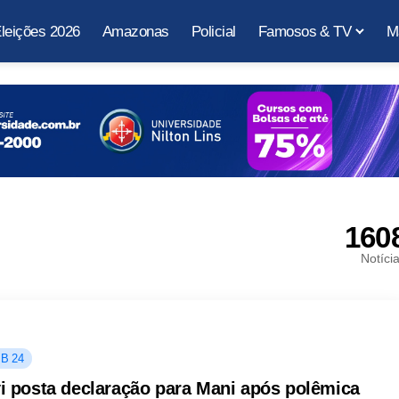
leições 2026
Amazonas
Policial
Famosos & TV
M
160
Notíci
B 24
i posta declaração para Mani após polêmica