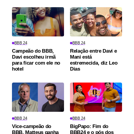
BBB 24
BBB 24
Campeão do BBB,
Relação entre Davi e
Davi escolheu irmã
Mani está
para ficar com ele no
estremecida, diz Leo
hotel
Dias
BBB 24
BBB 24
Vice-campeão do
BigPapo: Fim do
BBB, Matteus ganha
BBB24 e o pós dos