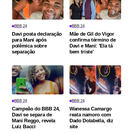
BBB 24
BBB 24
Davi posta declaração
Mãe de Gil do Vigor
para Mani após
confirma término de
polêmica sobre
Davi e Mani: 'Ela tá
separação
bem triste'
BBB 24
BBB 24
Campeão do BBB 24,
Wanessa Camargo
Davi se separa de
reata namoro com
Mani Reggo, revela
Dado Dolabella, diz
Luiz Bacci
site