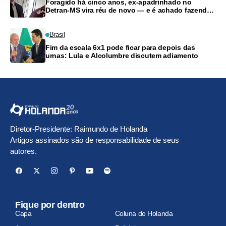
Foragido há cinco anos, ex-apadrinhado no
Detran-MS vira réu de novo — e é achado fazendo
frete
Brasil
Fim da escala 6x1 pode ficar para depois das
urnas: Lula e Alcolumbre discutem adiamento
Diretor-Presidente: Raimundo de Holanda
Artigos assinados são de responsabilidade de seus
autores.
Fique por dentro
Capa
Coluna do Holanda