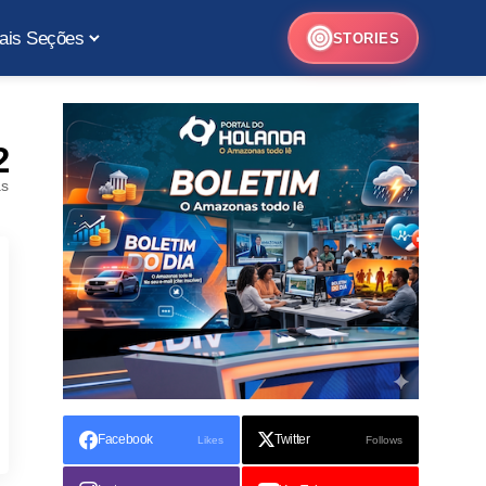
ais Seções
STORIES
2
as
Facebook
Twitter
Likes
Follows