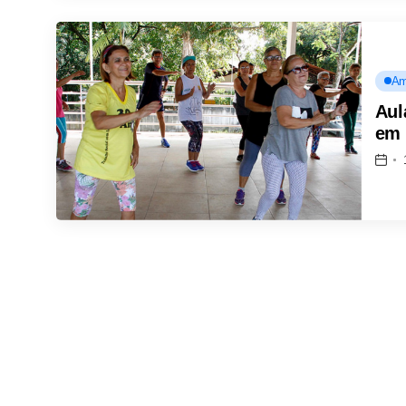
Am
Aul
em