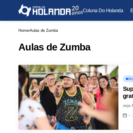
Coluna Do Holanda
E
Home
Aulas de Zumba
Aulas de Zumba
Am
Sup
gra
seja 