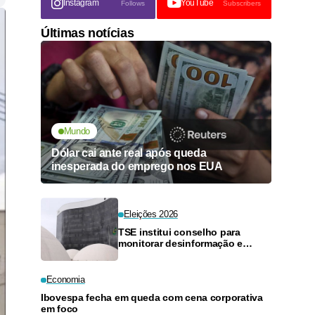
Instagram
YouTube
Follows
Subscribers
Últimas notícias
Mundo
Dólar cai ante real após queda
inesperada do emprego nos EUA
Eleições 2026
TSE institui conselho para
monitorar desinformação e
inteligência artificial
Economia
Ibovespa fecha em queda com cena corporativa
em foco