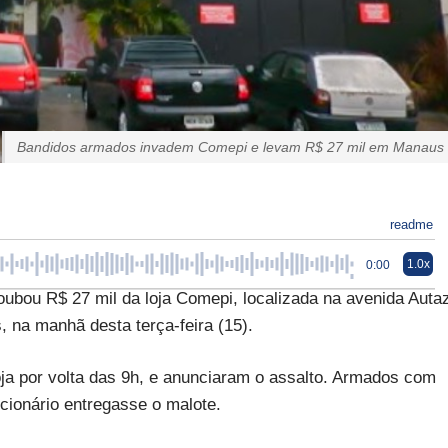
Bandidos armados invadem Comepi e levam R$ 27 mil em Manaus
readme
1.0x
0:00
ubou R$ 27 mil da loja Comepi, localizada na avenida Auta
, na manhã desta terça-feira (15).
ja por volta das 9h, e anunciaram o assalto. Armados com
cionário entregasse o malote.