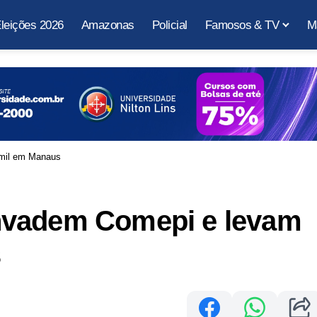
leições 2026
Amazonas
Policial
Famosos & TV
M
 mil em Manaus
nvadem Comepi e levam
s