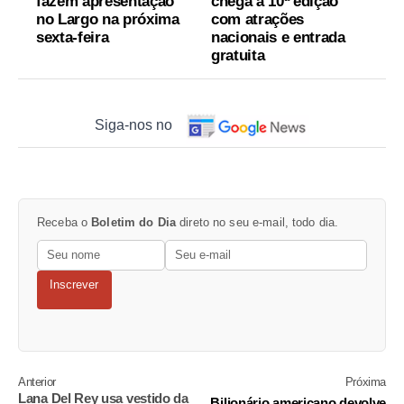
fazem apresentação
chega à 10ª edição
no Largo na próxima
com atrações
sexta-feira
nacionais e entrada
gratuita
Siga-nos no
Receba o
Boletim do Dia
direto no seu e-mail, todo dia.
Inscrever
Anterior
Próxima
Lana Del Rey usa vestido da
Bilionário americano devolve