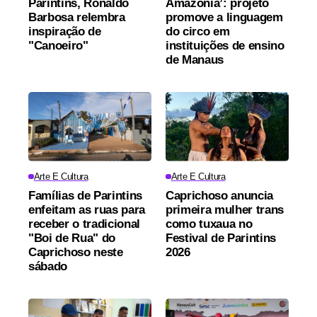
Parintins, Ronaldo
Amazônia’: projeto
Barbosa relembra
promove a linguagem
inspiração de
do circo em
"Canoeiro"
instituições de ensino
de Manaus
Arte E Cultura
Arte E Cultura
Famílias de Parintins
Caprichoso anuncia
enfeitam as ruas para
primeira mulher trans
receber o tradicional
como tuxaua no
"Boi de Rua" do
Festival de Parintins
Caprichoso neste
2026
sábado