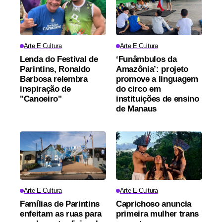
Arte E Cultura
Arte E Cultura
Lenda do Festival de
‘Funâmbulos da
Parintins, Ronaldo
Amazônia’: projeto
Barbosa relembra
promove a linguagem
inspiração de
do circo em
"Canoeiro"
instituições de ensino
de Manaus
Arte E Cultura
Arte E Cultura
Famílias de Parintins
Caprichoso anuncia
enfeitam as ruas para
primeira mulher trans