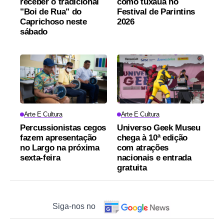
receber o tradicional
como tuxaua no
"Boi de Rua" do
Festival de Parintins
Caprichoso neste
2026
sábado
Arte E Cultura
Arte E Cultura
Percussionistas cegos
Universo Geek Museu
fazem apresentação
chega à 10ª edição
no Largo na próxima
com atrações
sexta-feira
nacionais e entrada
gratuita
Siga-nos no