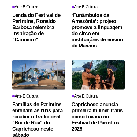
Arte E Cultura
Arte E Cultura
Lenda do Festival de
‘Funâmbulos da
Parintins, Ronaldo
Amazônia’: projeto
Barbosa relembra
promove a linguagem
inspiração de
do circo em
"Canoeiro"
instituições de ensino
de Manaus
Arte E Cultura
Arte E Cultura
Famílias de Parintins
Caprichoso anuncia
enfeitam as ruas para
primeira mulher trans
receber o tradicional
como tuxaua no
"Boi de Rua" do
Festival de Parintins
Caprichoso neste
2026
sábado