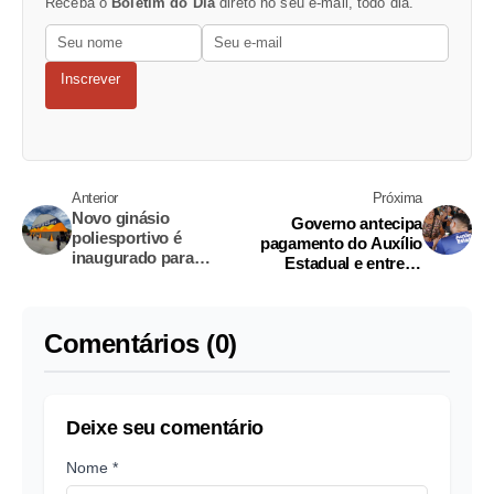
Receba o
Boletim do Dia
direto no seu e-mail, todo dia.
Inscrever
Anterior
Próxima
Novo ginásio
Governo antecipa
poliesportivo é
pagamento do Auxílio
inaugurado para
Estadual e entrega
atender alunos e
quase mil cartões em
comunidade em Coari
homenagem ao Dia das
Mães
Comentários (0)
Deixe seu comentário
Nome *