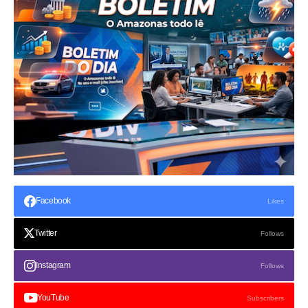
Facebook
Likes
Twitter
Follows
Instagram
Follows
YouTube
Subscribers