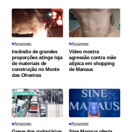
Amazonas
Amazonas
Incêndio de grandes
Vídeo mostra
proporções atinge loja
agressão contra mãe
de materiais de
atípica em shopping
construção no Monte
de Manaus
das Oliveiras
Amazonas
Amazonas
Greve dos rodoviários
Sine Manaus oferta