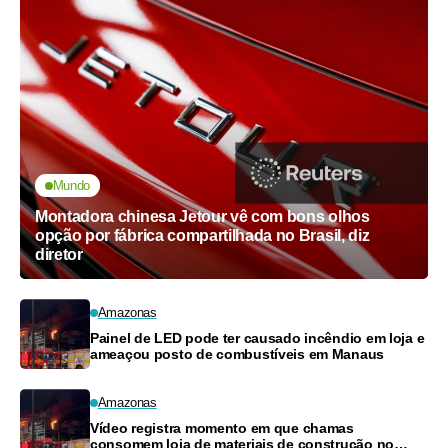
Mundo
Montadora chinesa Jetour vê com bons olhos
opção por fábrica compartilhada no Brasil, diz
diretor
Amazonas
Painel de LED pode ter causado incêndio em loja e
ameaçou posto de combustíveis em Manaus
Amazonas
Vídeo registra momento em que chamas
consomem loja de materiais de construção no