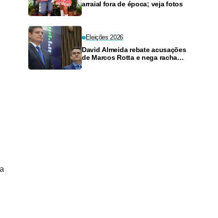
arraial fora de época; veja fotos
Eleições 2026
David Almeida rebate acusações
de Marcos Rotta e nega racha
político motivado pelo Senado
ia