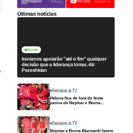
Instagram
YouTube
Follows
Subscribers
Últimas notícias
Mundo
Iranianos apoiarão "até o fim" qualquer
decisão que a liderança tomar, diz
a
Pezeshkian
Famosos & TV
Helena fica de fora de festa
junina de Neymar e Bruna
Biancardi
Famosos & TV
Neymar e Bruna Biancardi fazem