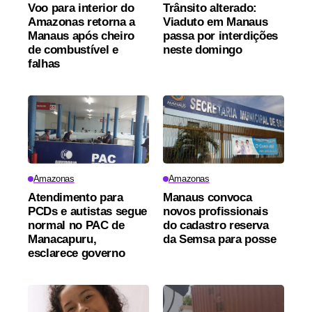
Voo para interior do
Trânsito alterado:
Amazonas retorna a
Viaduto em Manaus
Manaus após cheiro
passa por interdições
de combustível e
neste domingo
falhas
Amazonas
Amazonas
Atendimento para
Manaus convoca
PCDs e autistas segue
novos profissionais
normal no PAC de
do cadastro reserva
Manacapuru,
da Semsa para posse
esclarece governo