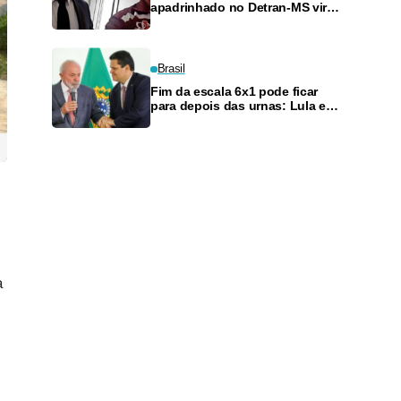
apadrinhado no Detran-MS vira
réu de novo — e é achado
fazendo frete
Brasil
Fim da escala 6x1 pode ficar
para depois das urnas: Lula e
Alcolumbre discutem adiamento
a