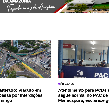
Amazonas
 alterado: Viaduto em
Atendimento para PCDs e
assa por interdições
segue normal no PAC de
omingo
Manacapuru, esclarece 