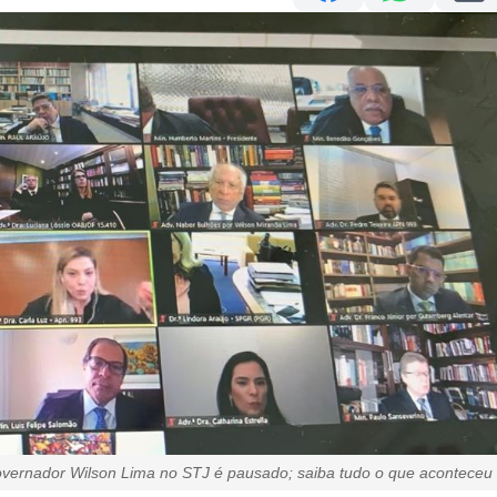
vernador Wilson Lima no STJ é pausado; saiba tudo o que aconteceu