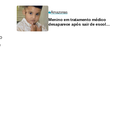
amplo
Amazonas
Menino em tratamento médico
desaparece após sair de escola
em Manaus
o
e