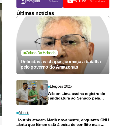
Instagram
YouTube
Follows
Subscribers
Últimas notícias
Coluna Do Holanda
Definidas as chapas, começa a batalha
pelo governo do Amazonas
Eleições 2026
Wilson Lima assina registro de
candidatura ao Senado pela
coligação "União pelo
Amazonas"
Mundo
Houthis atacam Marib novamente, enquanto ONU
alerta que Iêmen está à beira de conflito mais