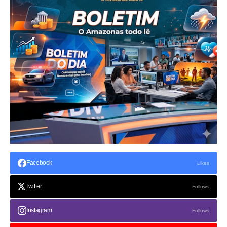
Facebook
Likes
Twitter
Follows
Instagram
Follows