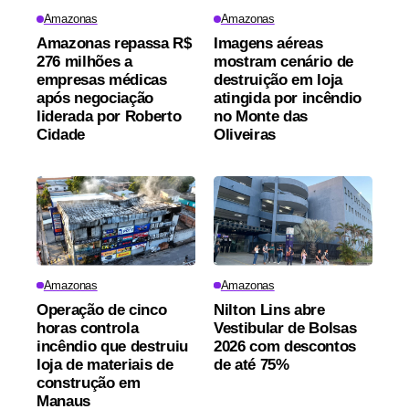
Amazonas
Amazonas
Amazonas repassa R$
Imagens aéreas
276 milhões a
mostram cenário de
empresas médicas
destruição em loja
após negociação
atingida por incêndio
liderada por Roberto
no Monte das
Cidade
Oliveiras
Amazonas
Amazonas
Operação de cinco
Nilton Lins abre
horas controla
Vestibular de Bolsas
incêndio que destruiu
2026 com descontos
loja de materiais de
de até 75%
construção em
Manaus