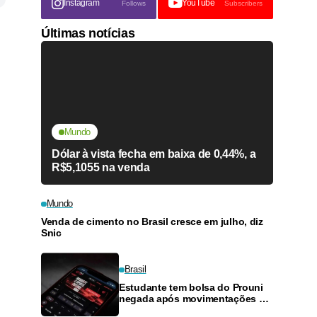
Instagram
YouTube
Follows
Subscribers
Últimas notícias
Mundo
Dólar à vista fecha em baixa de 0,44%, a
R$5,1055 na venda
Mundo
Venda de cimento no Brasil cresce em julho, diz
Snic
Brasil
Estudante tem bolsa do Prouni
negada após movimentações em
plataformas de apostas