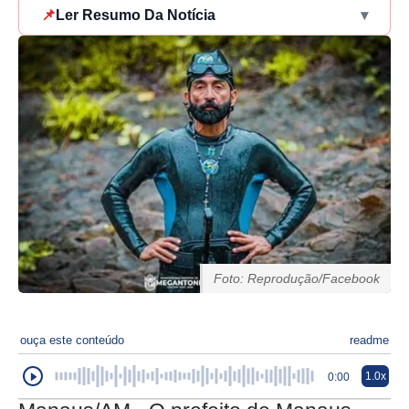
📌
Ler Resumo Da Notícia
▾
Foto: Reprodução/Facebook
ouça este conteúdo
readme
1.0x
0:00