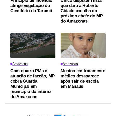
Princípio de incêndio
Cinco disputam lista
atinge vegetação do
que dará a Roberto
Cemitério do Tarumã
Cidade escolha do
próximo chefe do MP
do Amazonas
Amazonas
Amazonas
Com quatro PMs e
Menino em tratamento
atuação de facção, MP
médico desaparece
cobra Guarda
após sair de escola
Municipal em
em Manaus
município do interior
do Amazonas