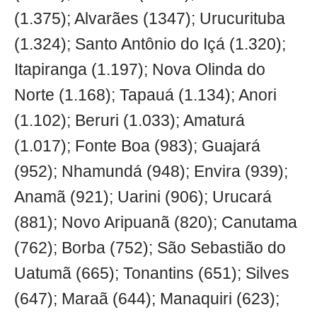
(1.375); Alvarães (1347); Urucurituba
(1.324); Santo Antônio do Içá (1.320);
Itapiranga (1.197); Nova Olinda do
Norte (1.168); Tapauá (1.134); Anori
(1.102); Beruri (1.033); Amaturá
(1.017); Fonte Boa (983); Guajará
(952); Nhamundá (948); Envira (939);
Anamã (921); Uarini (906); Urucará
(881); Novo Aripuanã (820); Canutama
(762); Borba (752); São Sebastião do
Uatumã (665); Tonantins (651); Silves
(647); Maraã (644); Manaquiri (623);