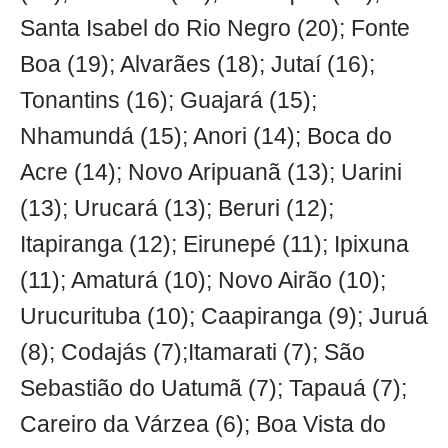
Santa Isabel do Rio Negro (20); Fonte
Boa (19); Alvarães (18); Jutaí (16);
Tonantins (16); Guajará (15);
Nhamundá (15); Anori (14); Boca do
Acre (14); Novo Aripuanã (13); Uarini
(13); Urucará (13); Beruri (12);
Itapiranga (12); Eirunepé (11); Ipixuna
(11); Amaturá (10); Novo Airão (10);
Urucurituba (10); Caapiranga (9); Juruá
(8); Codajás (7);Itamarati (7); São
Sebastião do Uatumã (7); Tapauá (7);
Careiro da Várzea (6); Boa Vista do