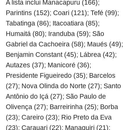
A lista inclui Manacapuru (166);
Parintins (152); Coari (121); Tefé (99);
Tabatinga (86); Itacoatiara (85);
Humaitá (80); Iranduba (59); São
Gabriel da Cachoeira (58); Maués (49);
Benjamin Constant (45); Lábrea (42);
Autazes (37); Manicoré (36);
Presidente Figueiredo (35); Barcelos
(27); Nova Olinda do Norte (27); Santo
Antônio do Içá (27); São Paulo de
Olivença (27); Barreirinha (25); Borba
(23); Careiro (23); Rio Preto da Eva
(23); Carauari (22); Manaquiri (21);