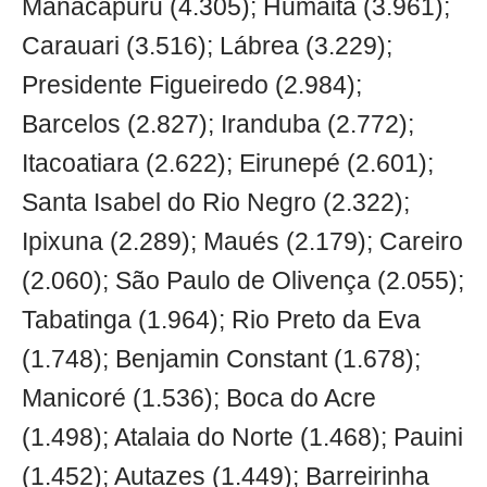
Manacapuru (4.305); Humaitá (3.961);
Carauari (3.516); Lábrea (3.229);
Presidente Figueiredo (2.984);
Barcelos (2.827); Iranduba (2.772);
Itacoatiara (2.622); Eirunepé (2.601);
Santa Isabel do Rio Negro (2.322);
Ipixuna (2.289); Maués (2.179); Careiro
(2.060); São Paulo de Olivença (2.055);
Tabatinga (1.964); Rio Preto da Eva
(1.748); Benjamin Constant (1.678);
Manicoré (1.536); Boca do Acre
(1.498); Atalaia do Norte (1.468); Pauini
(1.452); Autazes (1.449); Barreirinha