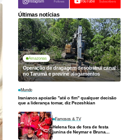
Instagram
YouTube
Follows
Subscribers
Últimas notícias
Amazonas
Operação de dragagem desobstrui canal
no Tarumã e previne alagamentos
Mundo
Iranianos apoiarão "até o fim" qualquer decisão
que a liderança tomar, diz Pezeshkian
Famosos & TV
Helena fica de fora de festa
junina de Neymar e Bruna
Biancardi