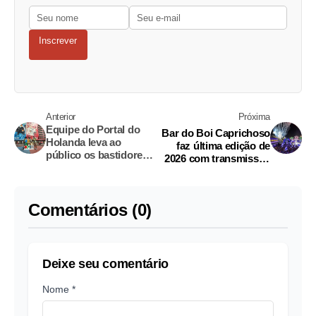
Inscrever
Anterior
Próxima
Equipe do Portal do
Bar do Boi Caprichoso
Holanda leva ao
faz última edição de
público os bastidores
2026 com transmissão
do Festival de Parintins
de jogo da Seleção no
2026
Sambódromo
Comentários (0)
Deixe seu comentário
Nome *