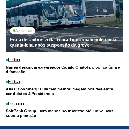
Amazonas
Frota de ônibus volta a circular normalmente nesta
quinta-feira após suspensão da greve
Política
Nunes denuncia ex-vereador Camilo Cristófaro por calúnia e
difamação
Política
Atlas/Bloomberg: Lula tem melhor imagem positiva entre
candidatos à Presidência
Economia
SoftBank Group lucra menos no trimestre até junho, mas
supera previsão