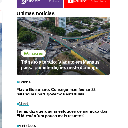
Instagram
YouTube
Follows
Subscribers
Últimas notícias
Amazonas
Trânsito alterado: Viaduto em Manaus
passa por interdições neste domingo
Política
Flávio Bolsonaro: Conseguimos fechar 22
palanques para governos estaduais
Mundo
Trump diz que alguns estoques de munição dos
EUA estão 'um pouco mais restritos'
Variedades