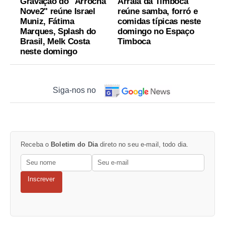
Gravação do "Arrocha
Arraiá da Timboca
Nove2" reúne Israel
reúne samba, forró e
Muniz, Fátima
comidas típicas neste
Marques, Splash do
domingo no Espaço
Brasil, Melk Costa
Timboca
neste domingo
Siga-nos no
Receba o
Boletim do Dia
direto no seu e-mail, todo dia.
Inscrever