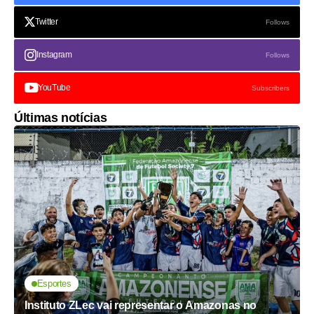
Twitter
Follows
Instagram
Follows
YouTube
Subscribers
Últimas notícias
Esportes
Instituto ZLec vai representar o Amazonas no