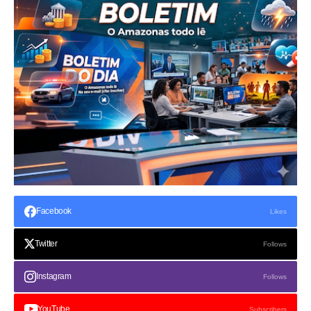
Facebook
Likes
Twitter
Follows
Instagram
Follows
YouTube
Subscribers