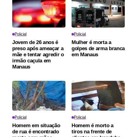
Policial
Policial
Jovem de 26 anos é
Mulher é morta a
preso após ameaçar a
golpes de arma branca
mãe e tentar agredir o
em Manaus
irmão caçula em
Manaus
Policial
Policial
Homem em situação
Homem é morto a
de rua é encontrado
tiros na frente de