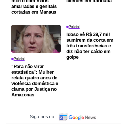
morto com mãos
clientes em Iranduba
amarradas e genitais
cortadas em Manaus
Policial
Idoso vê R$ 39,7 mil
sumirem da conta em
três transferências e
diz não ter caído em
golpe
Policial
"Para não virar
estatística": Mulher
relata quatro anos de
violência doméstica e
clama por Justiça no
Amazonas
Siga-nos no