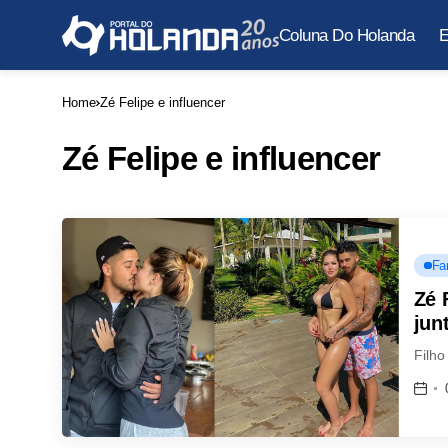
Coluna Do Holanda
E
Home
Zé Felipe e influencer
Zé Felipe e influencer
Fa
Zé 
jun
Filho