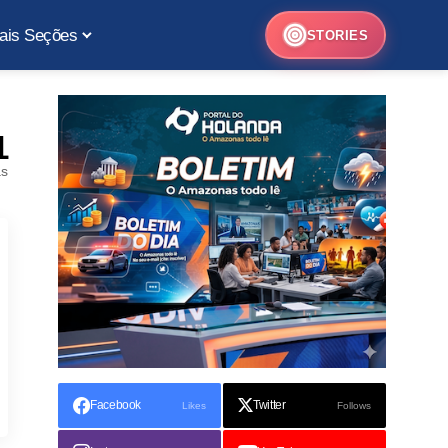
ais Seções
STORIES
1
as
Facebook
Twitter
Likes
Follows