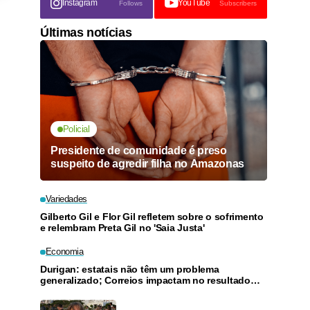
Instagram
YouTube
Follows
Subscribers
Últimas notícias
Policial
Presidente de comunidade é preso
suspeito de agredir filha no Amazonas
Variedades
Gilberto Gil e Flor Gil refletem sobre o sofrimento
e relembram Preta Gil no 'Saia Justa'
Economia
Durigan: estatais não têm um problema
generalizado; Correios impactam no resultado
geral