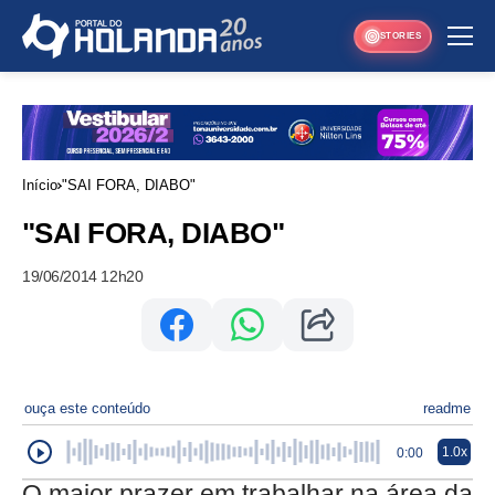
STORIES
Início
"SAI FORA, DIABO"
"SAI FORA, DIABO"
19/06/2014 12h20
ouça este conteúdo
readme
1.0x
0:00
O maior prazer em trabalhar na área da