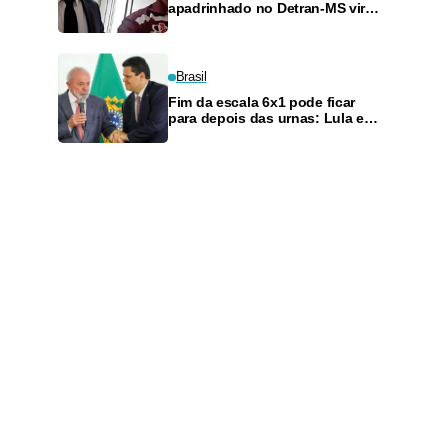
apadrinhado no Detran-MS vira
réu de novo — e é achado
fazendo frete
Brasil
Fim da escala 6x1 pode ficar
para depois das urnas: Lula e
Alcolumbre discutem adiamento