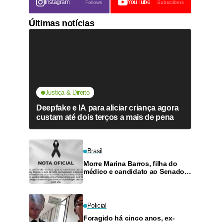
Instagram
YouTube
Follows
Subscribers
Últimas notícias
Justiça & Direito
Deepfake e IA para aliciar criança agora
custam até dois terços a mais de pena
Brasil
Morre Marina Barros, filha do
médico e candidato ao Senado
Antônio Barros
Policial
Foragido há cinco anos, ex-