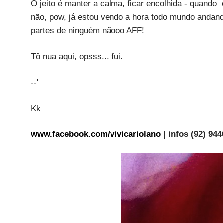
O jeito é manter a calma, ficar encolhida - quando o 
não, pow, já estou vendo a hora todo mundo andando
partes de ninguém nãooo AFF!
Tô nua aqui, opsss... fui.
--'
Kk
www.facebook.com/vivicariolano
| infos (92) 94