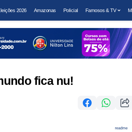
leições 2026
Amazonas
Policial
Famosos & TV
M
undo fica nu!
readme