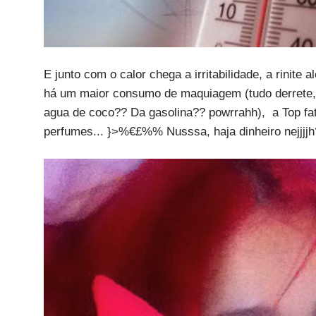
E junto com o calor chega a irritabilidade, a rinit
há um maior consumo de maquiagem (tudo derrete, 
agua de coco?? Da gasolina?? powrrahh), a Top fa
perfumes... }>%€£%% Nusssa, haja dinheiro nejjjjh