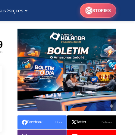
ais Seções
STORIES
9
as
Facebook
Twitter
Likes
Follows