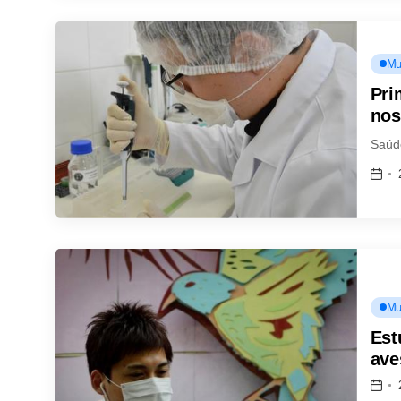
Mu
Pri
nos
Saúd
Mu
Est
ave