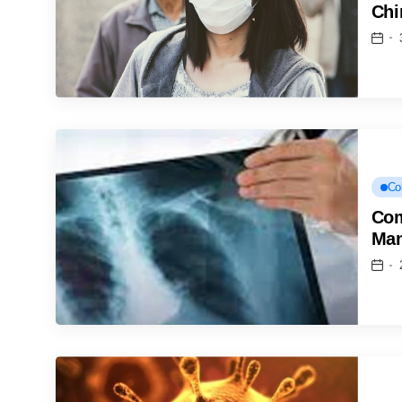
Chi
Co
Com
Ma