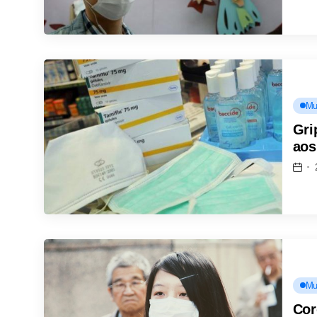
Mu
Gri
aos
Mu
Cor