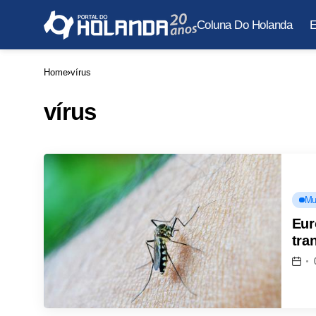
Coluna Do Holanda
E
Home
vírus
vírus
Mu
Eur
tra