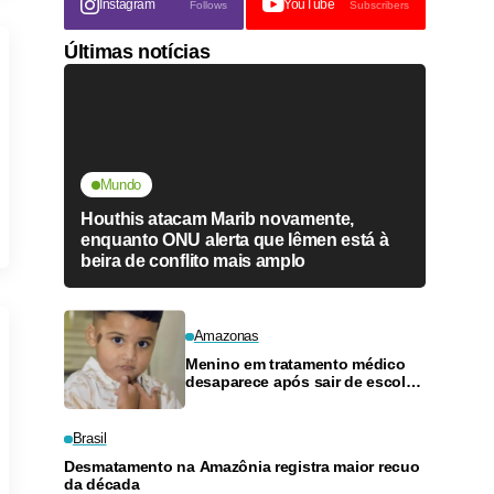
Instagram
YouTube
Follows
Subscribers
Últimas notícias
Mundo
Houthis atacam Marib novamente,
enquanto ONU alerta que Iêmen está à
beira de conflito mais amplo
Amazonas
Menino em tratamento médico
desaparece após sair de escola
em Manaus
Brasil
Desmatamento na Amazônia registra maior recuo
da década