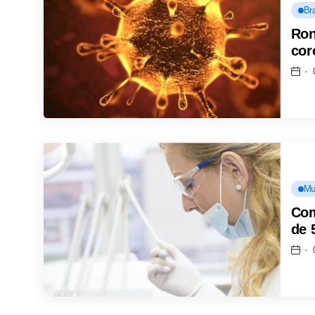
Bra
Ron
cor
Mu
Com
de 