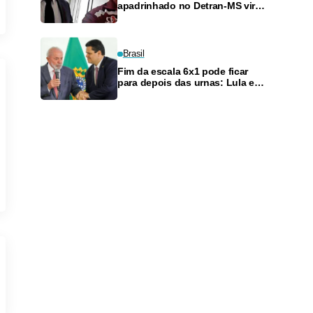
apadrinhado no Detran-MS vira
réu de novo — e é achado
fazendo frete
Brasil
Fim da escala 6x1 pode ficar
para depois das urnas: Lula e
Alcolumbre discutem adiamento