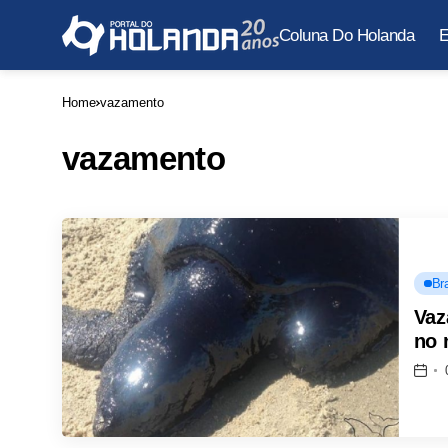
Coluna Do Holanda
E
Home
vazamento
vazamento
Bra
Vaz
no 