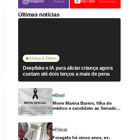
Instagram
YouTube
Follows
Subscribers
Últimas notícias
Justiça & Direito
Deepfake e IA para aliciar criança agora
custam até dois terços a mais de pena
Brasil
Morre Marina Barros, filha do
médico e candidato ao Senado
Antônio Barros
Policial
Foragido há cinco anos, ex-