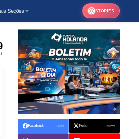
ais Seções
STORIES
9
as
Facebook
Twitter
Likes
Follows