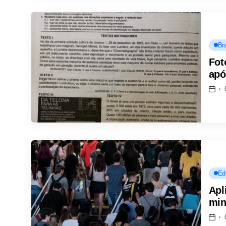
Bra
Fot
apó
Ed
Apl
min