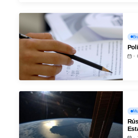
Bra
Pol
Mu
Rús
Est