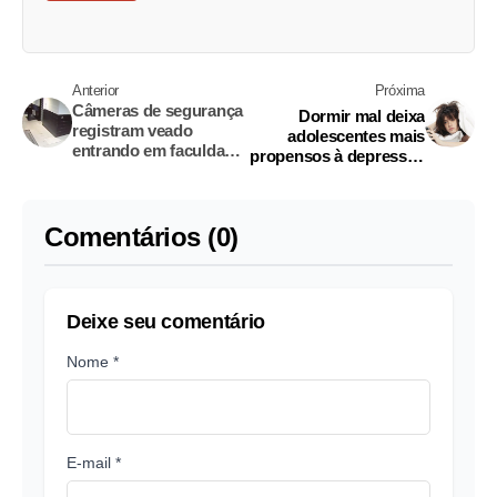
Anterior
Próxima
Câmeras de segurança
Dormir mal deixa
registram veado
adolescentes mais
entrando em faculdade
propensos à depressão
e botando todos pra
e ao vício
correr
Comentários (0)
Deixe seu comentário
Nome *
E-mail *